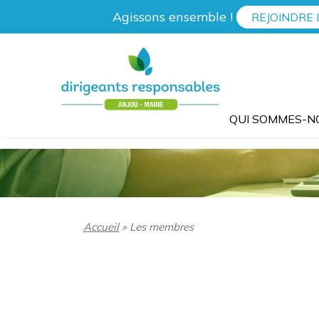
Aller
Agissons ensemble !
REJOINDRE 
au
contenu
QUI SOMMES-N
Accueil
»
Les membres