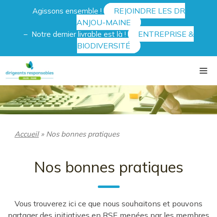
Aller
REJOINDRE LES DR
Agissons ensemble !
au
ANJOU-MAINE
contenu
ENTREPRISE &
– Notre dernier livrable est là !
BIODIVERSITÉ
Me
Accueil
»
Nos bonnes pratiques
Nos bonnes pratiques
Vous trouverez ici ce que nous souhaitons et pouvons
partager des initiatives en RSE menées par les membres