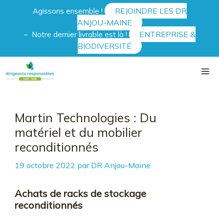
Aller
REJOINDRE LES DR
Agissons ensemble !
au
ANJOU-MAINE
contenu
ENTREPRISE &
– Notre dernier livrable est là !
BIODIVERSITÉ
Me
Martin Technologies : Du
matériel et du mobilier
reconditionnés
19 octobre 2022
par
DR Anjou-Maine
Achats de racks de stockage
reconditionnés